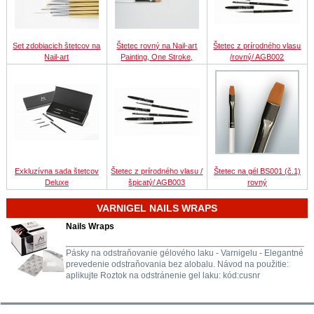
Set zdobiacich štetcov na
Štetec rovný na Nail-art
Štetec z prírodného vlasu
Nail-art
Painting, One Stroke,
/rovný/ AGB002
Exkluzívna sada štetcov
Štetec z prírodného vlasu /
Štetec na gél BS001 (č.1)
Deluxe
špicatý/ AGB003
rovný
VARNIGEL NAILS WRAPS
Nails Wraps
Pásky na odstraňovanie gélového laku - Varnigelu - Elegantné
prevedenie odstraňovania bez alobalu. Návod na použitie:
aplikujte Roztok na odstránenie gel laku: kód:cusnr