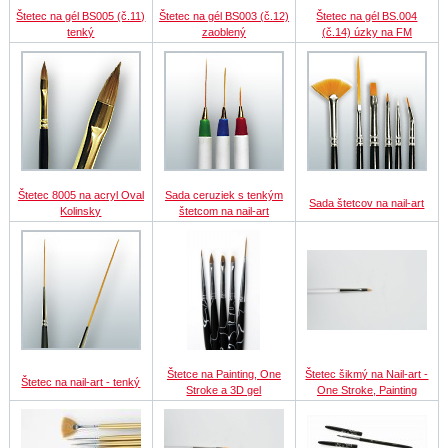
Štetec na gél BS005 (č.11)
Štetec na gél BS003 (č.12)
Štetec na gél BS.004
tenký
zaoblený
(č.14) úzky na FM
Štetec 8005 na acryl Oval
Sada ceruziek s tenkým
Sada štetcov na nail-art
Kolinsky
štetcom na nail-art
Štetce na Painting, One
Štetec šikmý na Nail-art -
Štetec na nail-art - tenký
Stroke a 3D gel
One Stroke, Painting