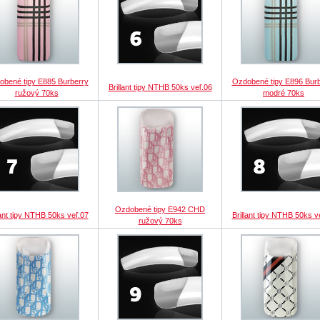
bené tipy E885 Burberry
Ozdobené tipy E896 Bur
Brillant tipy NTHB 50ks veľ.06
ružový 70ks
modré 70ks
Ozdobené tipy E942 CHD
lant tipy NTHB 50ks veľ.07
Brillant tipy NTHB 50ks v
ružový 70ks