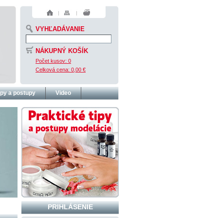
VYHĽADÁVANIE
NÁKUPNÝ KOŠÍK
Počet kusov:
0
Celková cena:
0,00 €
ipy a postupy
Video
PRIHLÁSENIE