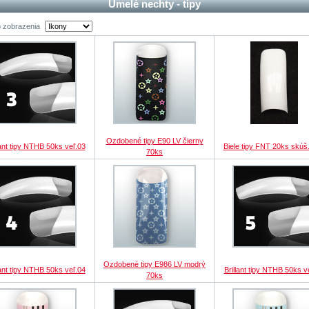
Umelé nechty - tipy
 zobrazenia
Ozdobené tipy E90 LV čierny
lant tipy NTHB 50ks veľ.03
Biele tipy FNT 20ks skúš.
70ks
Ozdobené tipy E986 LV modrý
lant tipy NTHB 50ks veľ.04
Brillant tipy NTHB 50ks v
70ks