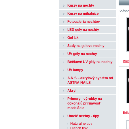
Kurzy na nechty
Spôsob
Kurzy na mihalnice
Fotogaleria nechtov
LED gély na nechty
Gel lak
Sady na gelove nechty
UV gély na nechty
Bril
Béčkové UV gély na nechty
UV lampy
A.N.S. - akrylový systém od
ASTRA NAILS
Akryl
Primery - výrobky na
dokonalú priľnavosť
modelácie
Bril
Umelé nechty - tipy
Naturálne tipy
French tipy