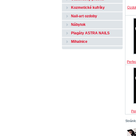
Kozmetické kufríky
Ozdob
Nail-art ozdoby
Nábytok
Plagáty ASTRA NAILS
Mihalnice
Perfec
Per
Stránk