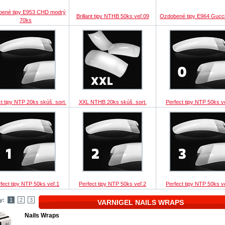
ené tipy E953 CHD modrý
Brillant tipy NTHB 50ks veľ.09
Ozdobené tipy E964 Gucc
70ks
t tipy NTP 20ks skúš. sort.
XXL NTHB 20ks skúš. sort.
Perfect tipy NTP 50ks v
fect tipy NTP 50ks veľ.1
Perfect tipy NTP 50ks veľ.2
Perfect tipy NTP 50ks v
y:
1
2
3
VARNIGEL NAILS WRAPS
Nails Wraps