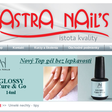
op
Kontakt
Kurzy a školenia
Obchodné podmienky
T
d
>>
Umelé nechty - tipy