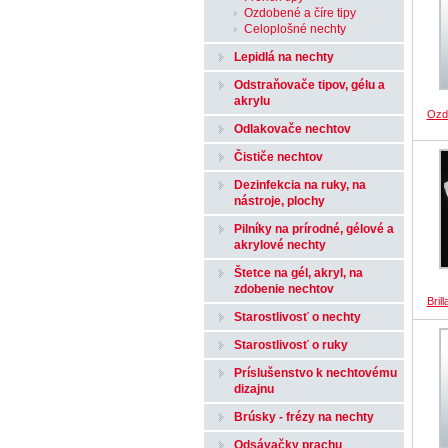
Ozdobené a číre tipy
Celoplošné nechty
Lepidlá na nechty
Odstraňovače tipov, gélu a
akrylu
Ozdo
Odlakovače nechtov
Čističe nechtov
Dezinfekcia na ruky, na
nástroje, plochy
Pilníky na prírodné, gélové a
akrylové nechty
Štetce na gél, akryl, na
zdobenie nechtov
Bril
Starostlivosť o nechty
Starostlivosť o ruky
Príslušenstvo k nechtovému
dizajnu
Brúsky - frézy na nechty
Odsávačky prachu