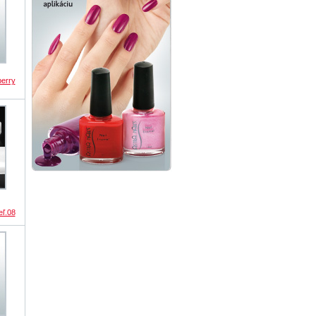
berry
eľ.08