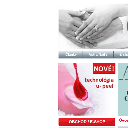
Články
Astra Nail's
E-sh
Úvo
OBCHOD / E-SHOP