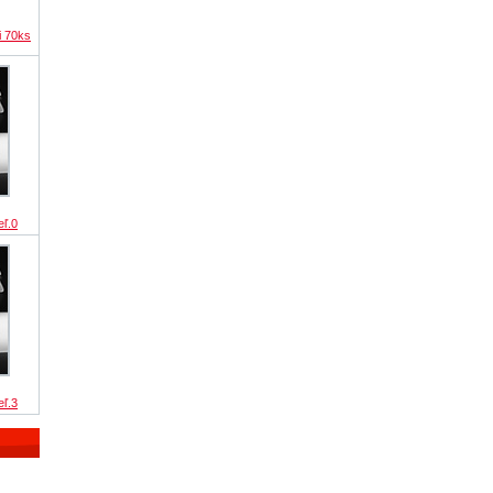
i 70ks
eľ.0
eľ.3