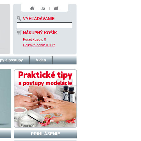
VYHĽADÁVANIE
NÁKUPNÝ KOŠÍK
Počet kusov:
0
Celková cena:
0,00 €
ipy a postupy
Video
PRIHLÁSENIE