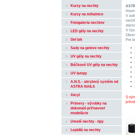
Kurzy na nechty
ASTR
hlavn
Kurzy na mihalnice
V ast
necht
Fotogaleria nechtov
staro
V čas
LED gély na nechty
Okrem
Gel lak
Pre b
Sady na gelove nechty
UV gély na nechty
Béčkové UV gély na nechty
UV lampy
A.N.S. - akrylový systém od
ASTRA NAILS
Akryl
S výr
príro
Primery - výrobky na
dokonalú priľnavosť
modelácie
Umelé nechty - tipy
Lepidlá na nechty