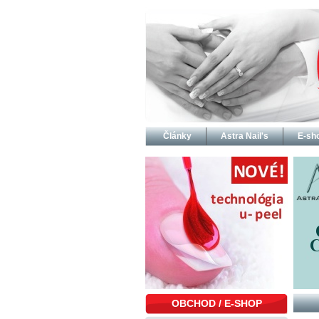
Články
Astra Nail's
E-sh
OBCHOD / E-SHOP