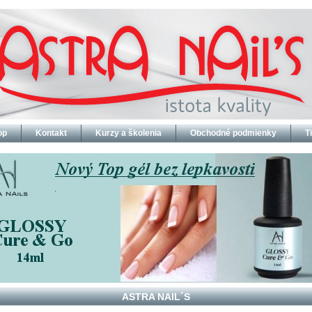
op
Kontakt
Kurzy a školenia
Obchodné podmienky
T
ASTRA NAIL´S