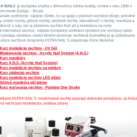
A NAILS
je európska značka s dlhoročnou istotou kvality, vznikla v roku 1986 v
om meste Európy – Brusel.
ranails sortimente nájdete všetko, čo sa spája s pojmom nechtový dizajn, prírodné
y, umelé nechty, gélové nechty, akrylové nechty, starostlivosť o nechty, manikúra a
stlivosť o ruky, ale aj zdobenie nechtov Nail art a modelácia na nohy.
ti internetový obchod, nájdete kompletný sortiment výrobkov pre nechtový salón.
 predaja výrobkov, medzi ktorými dominuje nechtová kozmetika je aj vzdelávanie.
udúce nechtové dizajnérky ASTRA NAIL´S organizuje rôzne školenia:
Kurz modelácie nechtov - UV Gél
Modelovanie nechtov - Acrylic Nail System (A.N.S.)
Kurz manikúry
Kurz A.N.S. (Acrylic Nail System)
Kurz modelácie nechtov na nohách
Kurz zdobenia nechtov
Kurz modelácie nechtov LED gélmi
Gélová manikúra gél lakom
Kurz maľovania nechtov - Painting One Stroke
obkami ASTRA NAIL´S modelované nechty vyzerajú dokonale prirodzene, sú trvác
dný necht pod modeláciou zostáva zdravý.