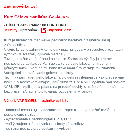
Záujmové kurzy:
Kurz Gélová manikúra Gel-lakom
•
Dĺžka: 1 deň
•
Cena: 100 EUR
s DPH
Termíny:
upresníme
Objednať kurz
Kurz je určený pre manikérky, pedikérky, nechtové dizajnérky, ale aj
začiatočníčky.
V cene kurzu je zahrnutý kompletný materiál použitý pri výučbe, prezentácia
výrobkov s ukážkou, výukové materiály.
Tovar je možné zakúpiť hneď na mieste. Súčasťou výučby je: príprava
nechtov pred aplikáciou Varnigelov, celoplošné lakovanie farebnými
gélovými lakmi - Varnigelmi, francúzska manikúra Varnigelmi, zdobenie
Varnigelmi, odstraňovanie gélovej manikúry .
Technika permanentného lakovania bio gélmi systémom gel-lak predstavuje
novinku v nechtovom dizajne, ktorú firma ASTRA NAILS vyvinula pod názvom
VARNIGEL. Aplikuje sa priamo na prírodné nechty, s možnosťou odstránenia
bez brúsenia/pracného pilovania, rozpustením v roztoku.
Výhody VARNIGELU - techniky gel-lak:
- moderná technológia v nechtovom dizajne o ktorú je možné rozšíriť si
poskytované služby
- vytvrdzovanie aj technológiou UV, aj LED
- veľký záujem o túto novinku zo strany zákazníkov
- ochrana nechtov pred vonkajšími vplyvmi