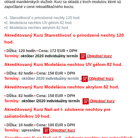
oblasti manikérskych služieb. Kurz sa skladá z troch modulov, ktoré sú
započítané v cene rekvalifikačného kurzu:
•1. Starostlivosť o prirodzené nechty 120 hod.
•2. Modelácia nechtov UV gélom 82 hod.
•3. Modelácia nechtov akrylom 82 hod.
Akreditovaný Kurz Starostlivosť o prirodzené nechty 120
hod.
•
Dĺžka: 120 hodín
•
Cena: 172 EUR + DPH
Termíny:
október
2020 individuálny termín
Objednať kurz
Akreditovaný Kurz Modelácia nechtov UV gélom 82 hod.
•
Dĺžka: 82 hodín
•
Cena: 158 EUR
+ DPH
Termíny:
október 2020 individuálny termín
Objednať kurz
Akreditovaný Kurz Modelácia nechtov akrylom 82 hod.
•
Dĺžka: 82 hodín
•
Cena: 158 EUR + DPH
Termíny:
október
/2020 individuálny termín
Objednať kurz
Akreditovaný Kurz Nail-art I- zdobenie nechtov pre
začiatočníkov 10 hod.
•
Dĺžka: 10 hodín
•
Cena: 100 EUR s DPH
Termíny:
upresníme
Objednať kurz
Akreditovaný Kurz Nail-art II - zdobenie nechtov pre pokročilých