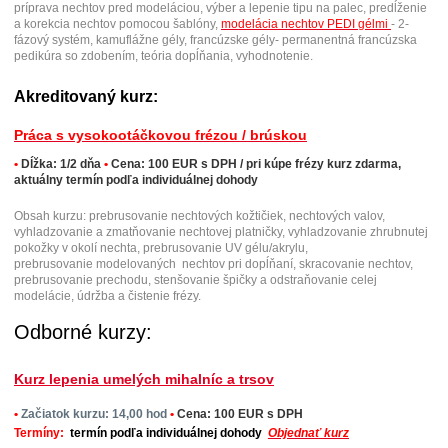
príprava nechtov pred modeláciou, výber a lepenie tipu na palec, predĺženie
a korekcia nechtov pomocou šablóny,
modelácia nechtov PEDI gélmi
- 2-
fázový systém, kamuflážne gély, francúzske gély- permanentná francúzska
pedikúra so zdobením, teória dopĺňania, vyhodnotenie.
Akreditovaný kurz:
Práca s vysokootáčkovou frézou / brúskou
•
Dĺžka: 1/2 dňa
•
Cena: 100 EUR s DPH / pri kúpe frézy kurz zdarma,
aktuálny termín podľa individuálnej dohody
Obsah kurzu: prebrusovanie nechtových kožtičiek, nechtových valov,
vyhladzovanie a zmatňovanie nechtovej platničky, vyhladzovanie zhrubnutej
pokožky v okolí nechta, prebrusovanie UV gélu/akrylu,
prebrusovanie modelovaných nechtov pri dopĺňaní, skracovanie nechtov,
prebrusovanie prechodu, stenšovanie špičky a odstraňovanie celej
modelácie, údržba a čistenie frézy.
Odborné kurzy:
Kurz lepenia umelých mihalníc a trsov
•
Začiatok kurzu
: 14,00 hod
•
Cena: 100 EUR
s DPH
Termíny:
termín podľa individuálnej dohody
Objednať kurz