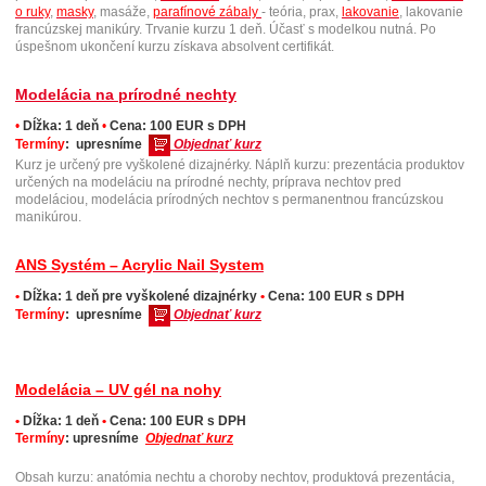
o ruky
,
masky
, masáže,
parafínové zábaly
- teória, prax,
lakovanie
, lakovanie
francúzskej manikúry. Trvanie kurzu 1 deň. Účasť s modelkou nutná. Po
úspešnom ukončení kurzu získava absolvent certifikát.
Modelácia na prírodné nechty
•
Dĺžka: 1 deň
•
Cena: 100 EUR s DPH
Termíny
:
upresníme
Objednať kurz
Kurz je určený pre vyškolené dizajnérky. Náplň kurzu: prezentácia produktov
určených na modeláciu na prírodné nechty, príprava nechtov pred
modeláciou, modelácia prírodných nechtov s permanentnou francúzskou
manikúrou.
ANS Systém – Acrylic Nail System
•
Dĺžka: 1 deň pre vyškolené dizajnérky
•
Cena: 100 EUR s DPH
Termíny
: upresníme
Objednať kurz
Modelácia – UV gél na nohy
•
Dĺžka: 1 deň
•
Cena: 100 EUR s DPH
Termíny
: upresníme
Objednať kurz
Obsah kurzu: anatómia nechtu a choroby nechtov, produktová prezentácia,