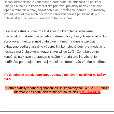
Obsah kurzu: získanie vedomosti a nadobudnutie zručnosti pri aplikácii
umelých mihalníc a trsov, teoretická príprava, praktický nácvik postupov
lepenia mihalníc a trsov, zvýraznenie očí, prehĺbenie pohľadu, prirodzený
vzhľad, vzhľad mačacích očí, zdokonaľovanie vizáže pri slávnostných
príležitostiach za pomoci umelých mihalníc a trsov ...
Každý účastník kurzov má k dispozícii kompletne vybavené
pracovisko, vrátane pracovného materiálu a výukových materiálov. Po
absolvovaní kurzu si môžu absolventi hneď na mieste zakúpiť
vybavenie podľa vlastného výberu. Na kompletné sety pre modeláciu
nechtov majú absolventi kurzu zľavu až do 15%. Cena kurzov je
konečná, na kurze sa pracuje s našim materiálom. Na získanie
certifikátu potrebujete len svoj model, na ktorom vás všetko naučíme.
Po úspešnom absolvovaní kurzu získava absolvent certifikát na každý
kurz.
*
Termín skúšky z odbornej spôsobilosti je stanovený na: 24.5..2025 bližšie
informácie nasledujúcich termínoch
na tel. čísle:
0915 84 44 84