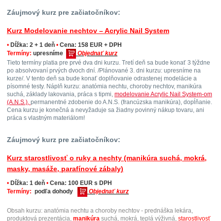
Záujmový kurz pre začiatočníkov:
Kurz Modelovanie nechtov – Acrylic Nail System
•
Dĺžka: 2 + 1 deň
•
Cena: 158 EUR + DPH
Termíny:
upresníme
Objednať kurz
Tieto termíny platia pre prvé dva dni kurzu. Tretí deň sa bude konať 3 týždne
po absolvovaní prvých dvoch dní. /Plánované 3. dni kurzu: upresníme na
kurze/. V tento deň sa bude konať doplňovanie odrastenej modelácie a
písomné testy. Náplň kurzu: anatómia nechtu, choroby nechtov, manikúra
suchá, základy lakovania, práca s tipmi,
modelovanie Acrylic Nail System-om
(A.N.S.),
permanentné zdobenie do A.N.S. (francúzska manikúra), dopĺňanie.
Cena kurzu je konečná a nevyžaduje sa žiadny povinný nákup tovaru, ani
práca s vlastným materiálom!
Záujmový kurz pre začiatočníkov:
Kurz starostlivosť o ruky a nechty (manikúra suchá, mokrá,
masky, masáže, parafínové zábaly)
•
Dĺžka: 1 deň
•
Cena: 100 EUR s DPH
Termíny:
podľa dohody
Objednať kurz
Obsah kurzu: anatómia nechtu a choroby nechtov - prednáška lekára,
produktová prezentácia,
manikúra
suchá, mokrá, teplá výživná,
starostlivosť