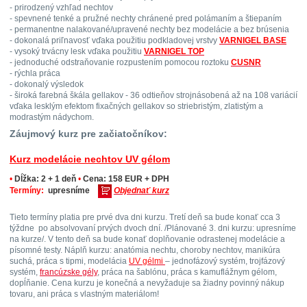
- prirodzený vzhľad nechtov
- spevnené tenké a pružné nechty chránené pred polámaním a štiepaním
- permanentne nalakované/upravené nechty bez modelácie a bez brúsenia
- dokonalá priľnavosť vďaka použitiu podkladovej vrstvy
VARNIGEL BASE
- vysoký trvácny lesk vďaka použitiu
VARNIGEL TOP
- jednoduché odstraňovanie rozpustením pomocou roztoku
CUSNR
- rýchla práca
- dokonalý výsledok
- široká farebná škála gellakov - 36 odtieňov strojnásobená až na 108 variácií
vďaka lesklým efektom fixačných gellakov so striebristým, zlatistým a
modrastým nádychom.
Záujmový kurz pre začiatočníkov:
Kurz modelácie nechtov UV gélom
•
Dĺžka: 2 + 1 deň
•
Cena: 158 EUR + DPH
Termíny:
upresníme
Objednať kurz
Tieto termíny platia pre prvé dva dni kurzu. Tretí deň sa bude konať cca 3
týždne po absolvovaní prvých dvoch dní. /Plánované 3. dni kurzu: upresníme
na kurze/. V tento deň sa bude konať doplňovanie odrastenej modelácie a
písomné testy. Náplň kurzu: anatómia nechtu, choroby nechtov, manikúra
suchá, práca s tipmi, modelácia
UV gélmi
– jednofázový systém, trojfázový
systém,
francúzske gély
, práca na šablónu, práca s kamuflážnym gélom,
dopĺňanie. Cena kurzu je konečná a nevyžaduje sa žiadny povinný nákup
tovaru, ani práca s vlastným materiálom!