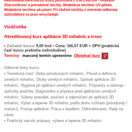
Rekvalifikačného kurzu, ktorý pozostáva z troch kurzov - modulov
/Starostlivosť o prirodzené nechty, Modelácia nechtov UV gélom,
Modelácia nechtov akrylom/. Pri zložení skúšky z overenia odbornej
spôsobilosti sa prax nevyžaduje.
Vizážistika
Akreditovaný kurz aplikácie 3D mihalníc a trsov
•
Začiatok kurzu
: 9,00 hod
•
Cena: 166,67 EUR + DPH (praktická
časť kurzu prebieha individuálne)
Termíny:
marcový termín upresníme
Objednať kurz
Odborné témy kurzu:
• Teoretická časť: Úloha prirodzených mihalníc, Pôvod a definícia
umelých mihalníc, Druhy umelých mihalníc, Spôsob aplikácie 3D
mihalníc, Hygíena pri aplikácii umelých mihalníc, Prípravky a nástroje -
spôsoby použitia, Diagnostika a príprava pred aplikáciou umelých
mihalníc, Súbory pravidiel, poučení a odporúčaní pri aplikácii 3D
mihalníc, Výber a lepenie 3D mihalníc podľa druhu vzhľadu (prirodzený /
mačací), Postup aplikácie, Práca s lepidlom, Odstraňovanie, Rady na
záver
• Praktický nácvik prípravy, výberu a lepenia 3D mihalníc