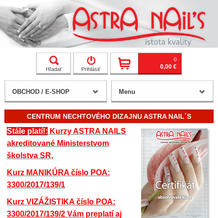
0
0,00 €
Hľadať
Prihlásiť
OBCHOD / E-SHOP
Menu
CENTRUM NECHTOVÉHO DIZAJNU ASTRA NAIL´S
Stále platí!:
Kurzy ASTRA NAILS
akreditované Ministerstvom
školstva SR,
Kurz MANIKÚRA číslo POA:
3300/2017/139/1
Kurz VIZÁŽISTIKA
číslo POA:
3300/2017/139/2
Vám preplatí aj