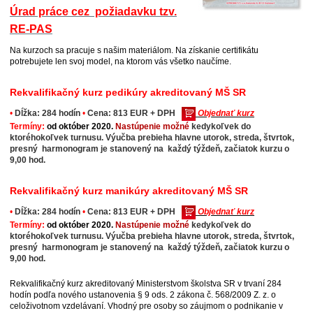
Úrad práce cez požiadavku tzv.
RE-PAS
Na kurzoch sa pracuje s našim materiálom. Na získanie certifikátu
potrebujete len svoj model, na ktorom vás všetko naučíme.
Rekvalifikačný kurz pedikúry akreditovaný MŠ SR
•
Dĺžka: 284 hodín
•
Cena: 813 EUR + DPH
Objednať kurz
Termíny:
od október 2020.
Nastúpenie možné
kedykoľvek do
ktoréhokoľvek turnusu. Výučba prebieha hlavne utorok, streda, štvrtok,
presný harmonogram je stanovený na každý týždeň, začiatok kurzu o
9,00 hod.
Rekvalifikačný kurz manikúry akreditovaný MŠ SR
•
Dĺžka: 284 hodín
•
Cena: 813 EUR + DPH
Objednať kurz
Termíny:
od október 2020.
Nastúpenie možné
kedykoľvek do
ktoréhokoľvek turnusu. Výučba prebieha hlavne utorok, streda, štvrtok,
presný harmonogram je stanovený na každý týždeň, začiatok kurzu o
9,00 hod.
Rekvalifikačný kurz akreditovaný Ministerstvom školstva SR v trvaní 284
hodín podľa nového ustanovenia § 9 ods. 2 zákona č. 568/2009 Z. z. o
celoživotnom vzdelávaní. Vhodný pre osoby so záujmom o podnikanie v