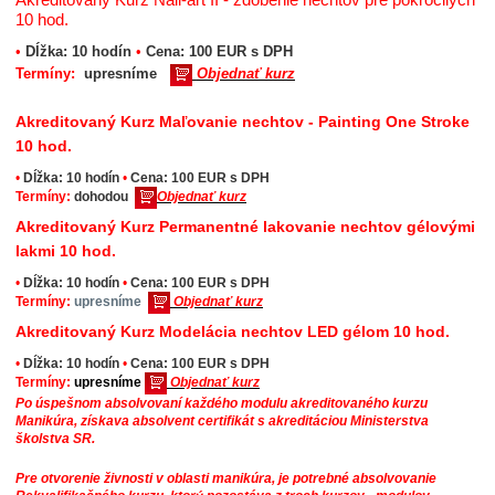
10 hod.
•
Dĺžka: 10 hodín
•
Cena: 100 EUR s DPH
Termíny:
upresníme
Objednať kurz
Akreditovaný Kurz Maľovanie nechtov - Painting One Stroke
10 hod.
•
Dĺžka: 10 hodín
•
Cena: 100 EUR s DPH
Termíny:
dohodou
Objednať kurz
Akreditovaný Kurz Permanentné lakovanie nechtov gélovými
lakmi 10 hod.
•
Dĺžka: 10 hodín
•
Cena: 100 EUR
s DPH
Termíny:
upresníme
Objednať kurz
Akreditovaný Kurz Modelácia nechtov LED gélom 10 hod.
•
Dĺžka: 10 hodín
•
Cena: 100 EUR
s DPH
Termíny:
upresníme
Objednať kurz
Po úspešnom absolvovaní každého modulu akreditovaného kurzu
Manikúra, získava absolvent certifikát s akreditáciou Ministerstva
školstva SR.
Pre otvorenie živnosti v oblasti manikúra, je potrebné absolvovanie