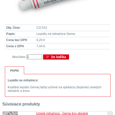
Obj. číslo:
CO.531
Popis:
Lepidlo na mihalnice čierne
Cena bez DPH
6,20 €
Cena s DPH
7,44 €
Množstvo
POPIS
Lepidlo na mihalnice:
Kvalitné lepidlo čiernej farby určené na aplikáciu (lepenie) umelých
mihalníc a trsov.
Súvisiace produkty
Umelé mihalnice - čierne trsy stredné