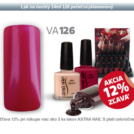
Lak na nechty 14ml 126 perleťocyklamenový