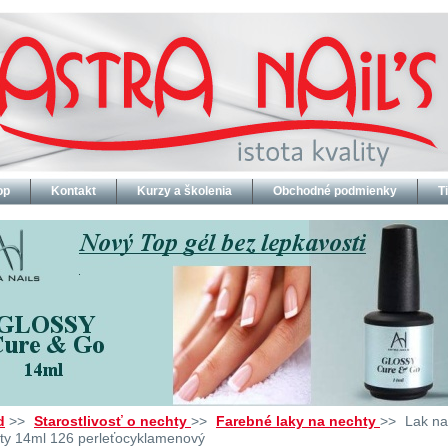
op
Kontakt
Kurzy a školenia
Obchodné podmienky
T
d
>>
Starostlivosť o nechty
>>
Farebné laky na nechty
>>
Lak na
ty 14ml 126 perleťocyklamenový