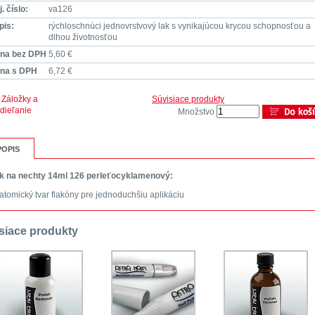
. číslo:
va126
pis:
rýchloschnúci jednovrstvový lak s vynikajúcou krycou schopnosťou a
dlhou životnosťou
na bez DPH
5,60 €
na s DPH
6,72 €
Súvisiace produkty
Množstvo
POPIS
k na nechty 14ml 126 perleťocyklamenový:
atomický tvar flakóny pre jednoduchšiu aplikáciu
siace produkty