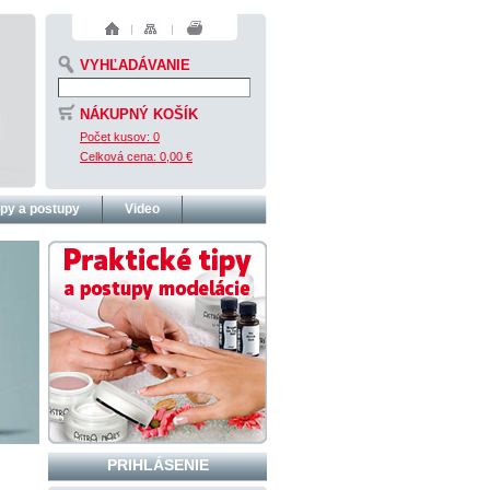
VYHĽADÁVANIE
NÁKUPNÝ KOŠÍK
Počet kusov:
0
Celková cena:
0,00 €
ipy a postupy
Video
PRIHLÁSENIE