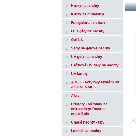
Kurzy na nechty
Kurzy na mihalnice
Fotogaleria nechtov
LED gély na nechty
Gel lak
Sady na gelove nechty
UV gély na nechty
Béčkové UV gély na nechty
UV lampy
A.N.S. - akrylový systém od
ASTRA NAILS
Akryl
Primery - výrobky na
dokonalú priľnavosť
modelácie
Umelé nechty - tipy
Lepidlá na nechty