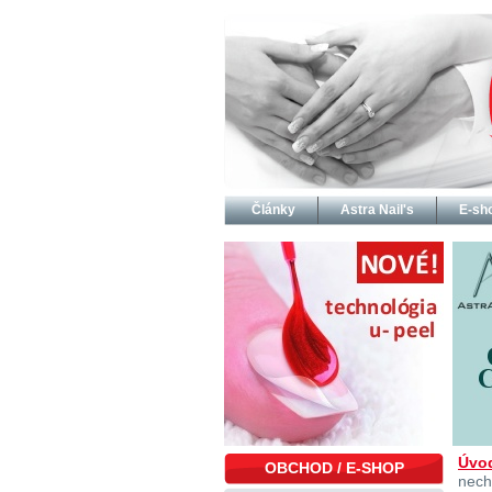
Články
Astra Nail's
E-sh
Úvo
OBCHOD / E-SHOP
nech