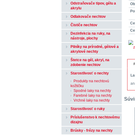
Odstraňovače tipov, gélu a
Obj
akrylu
Po
Odlakovače nechtov
Ce
Čističe nechtov
Ce
Dezinfekcia na ruky, na
nástroje, plochy
Pilníky na prírodné, gélové a
akrylové nechty
Štetce na gél, akryl, na
zdobenie nechtov
Starostlivosť o nechty
La
Produkty na nechtovú
an
kožtičku
Spodné laky na nechty
Farebné laky na nechty
Súvi
Vrchné laky na nechty
Starostlivosť o ruky
Príslušenstvo k nechtovému
dizajnu
Brúsky - frézy na nechty